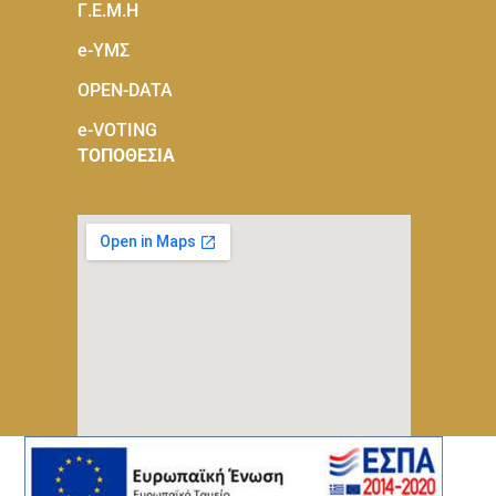
Γ.Ε.Μ.Η
e-ΥΜΣ
OPEN-DATA
e-VOTING
ΤΟΠΟΘΕΣΙΑ