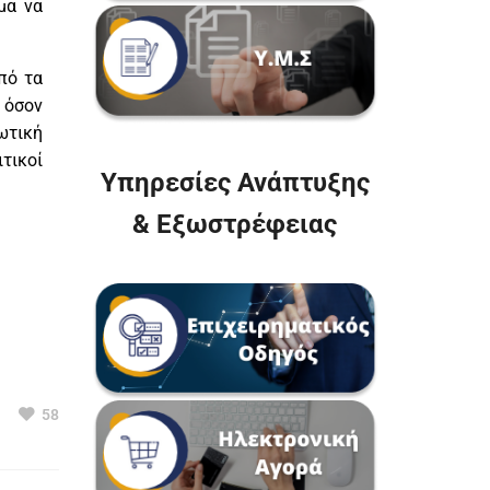
μα να
πό τα
 όσον
ωτική
τικοί
Υπηρεσίες Ανάπτυξης
& Εξωστρέφειας
58