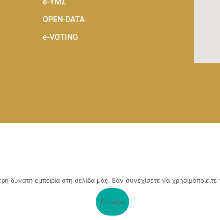
e-ΥΜΣ
OPEN-DATA
e-VOTING
 τόπος, αναπτύχθηκε μέσα από το Υποέργο 1 της πράξης
η δυνατή εμπειρία στη σελίδα μας. Εάν συνεχίσετε να χρησιμοποιείτε 
Επιχειρηματικότητας του Επιμελητηρίου Αχαΐας» (ΟΠΣ 5045300)
,
ιρησιακό Πρόγραμμα «Δυτική Ελλάδα 2014-2020».
Εντάξει
υρωπαϊκό Ταμείο Περιφερειακής Ανάπτυξης ΕΤΠΑ) και από εθνικούς