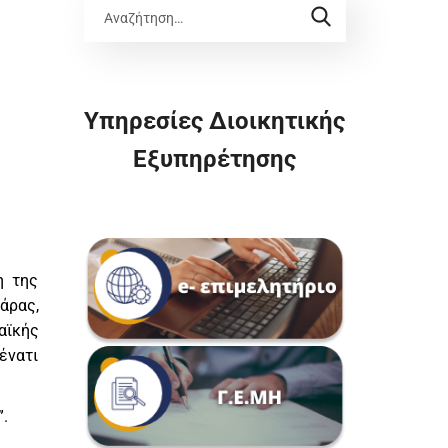
Υπηρεσίες Διοικητικής
Εξυπηρέτησης
η της
άρας,
αϊκής
ένατι
”.