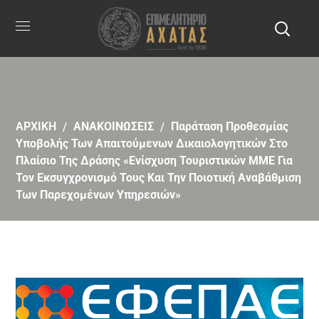
ΑΡΧΙΚΗ
ΑΝΑΚΟΙΝΩΣΕΙΣ
Παράταση Προθεσμίας
Υποβολής Των Απαιτούμενων Δικαιολογητικών Στο
Πλαίσιο Της Δράσης «Ενίσχυση Τουριστικών ΜΜΕ Για
Τον Εκσυγχρονισμό Τους Και Την Ποιοτική Αναβάθμιση
Των Παρεχομένων Υπηρεσιών»