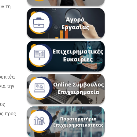
υν τη
τρεπτέα
ια την
ους
ως προς