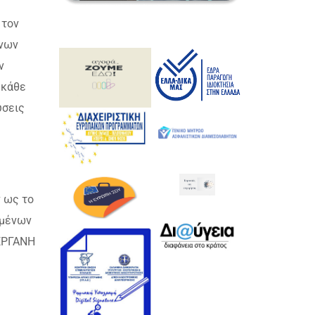
 τον
ένων
ν
 κάθε
ύσεις
 ως το
ομένων
 ΕΡΓΑΝΗ