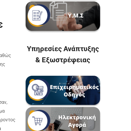
ε
Υπηρεσίες Ανάπτυξης
καθώς
& Εξωστρέφειας
σης
σαν,
μα
έροντος
α