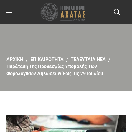
ΑΡΧΙΚΗ
ΕΠΙΚΑΙΡΟΤΗΤΑ
ΤΕΛΕΥΤΑΙΑ ΝΕΑ
Παράταση Της Προθεσμίας Υποβολής Των
Φορολογικών Δηλώσεων Έως Τις 29 Ιουλίου