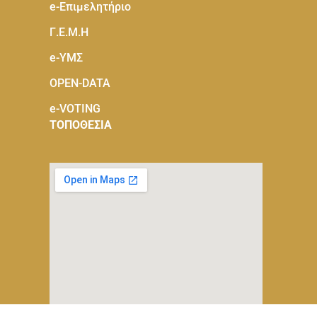
e-Eπιμελητήριο
Γ.Ε.Μ.Η
e-ΥΜΣ
OPEN-DATA
e-VOTING
ΤΟΠΟΘΕΣΙΑ