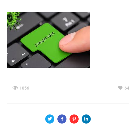
1056
64