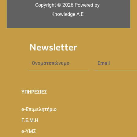
Copyright ©
2026
Powered by
Knowledge A.E
Newsletter
ΥΠΗΡΕΣΙΕΣ
e-Eπιμελητήριο
Γ.Ε.Μ.Η
e-ΥΜΣ