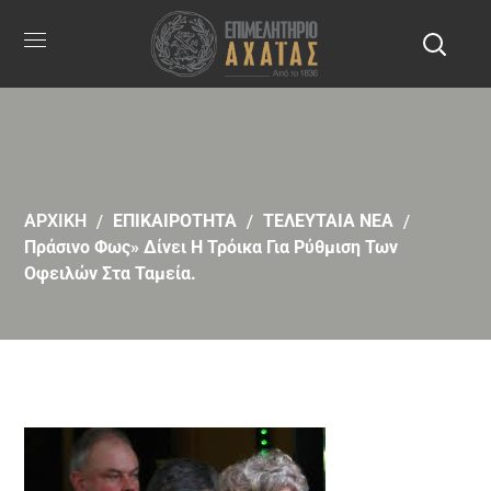
ΑΡΧΙΚΗ
ΕΠΙΚΑΙΡΟΤΗΤΑ
ΤΕΛΕΥΤΑΙΑ ΝΕΑ
Πράσινο Φως» Δίνει Η Τρόικα Για Ρύθμιση Των
Οφειλών Στα Ταμεία.