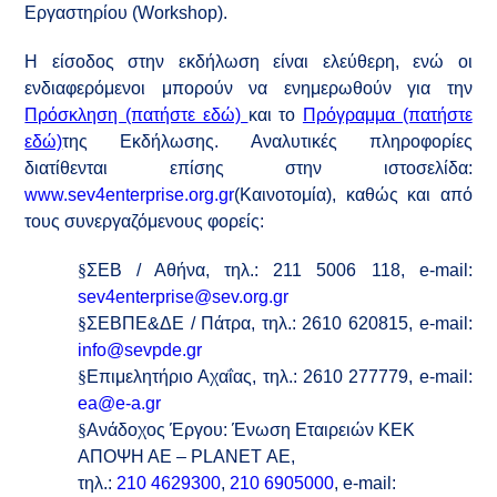
Εργαστηρίου (Workshop).
Η είσοδος στην εκδήλωση είναι ελεύθερη, ενώ οι
ενδιαφερόμενοι μπορούν να ενημερωθούν για την
Πρόσκληση (πατήστε εδώ)
και το
Πρόγραμμα (πατήστε
εδώ)
της Εκδήλωσης. Αναλυτικές πληροφορίες
διατίθενται επίσης στην ιστοσελίδα:
www.sev4enterprise.org.g
r
(Καινοτομία), καθώς και από
τους συνεργαζόμενους φορείς:
§
ΣΕΒ / Αθήνα, τηλ.: 211 5006 118, e-mail:
sev4enterprise@sev.org.gr
§
ΣΕΒΠΕ&ΔΕ / Πάτρα, τηλ.: 2610 620815, e-mail:
info@sevpde.gr
§
Επιμελητήριο Αχαΐας, τηλ.: 2610 277779, e-mail:
ea@e-a.gr
§
Ανάδοχος Έργου: Ένωση Εταιρειών ΚΕΚ
ΑΠΟΨΗ ΑΕ – PLANET ΑΕ,
τηλ.:
210 4629300
,
210 6905000
, e-mail: