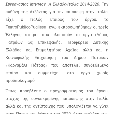
Συνεργασίας
Interreg
V
–
A
Ελλάδα-Ιταλία 2014-2020
. Την
ευθύνη της Ατζέντας για την επίσκεψη στην Ιταλία,
είχε ο Ιταλός εταίρος του έργου, το
Teatro
Publico
Pugliese
ενώ εκπροσωπήθηκαν οι τρείς
Έλληνες εταίροι που υλοποιούν το έργο (Δήμος
Πατρέων ως Επικεφαλής, Περιφέρεια Δυτικής
Ελλάδας και Επιμελητήριο Αχαΐας αλλά και η
Κοινωφελής Επιχείρηση του Δήμου Πατρέων
«Καρναβάλι Πάτρας» που αποτελεί συνδεδεμένο
εταίρο και συμμετέχει στο έργο χωρίς
προϋπολογισμό.
Όπως προέβλεπε ο προγραμματισμός του έργου,
στόχος της συγκεκριμένης επίσκεψης στην Ιταλία
αλλά και της αντίστοιχης που υπολογίζεται να γίνει
στην Πάτρα, τον Μάρτιο του 2020, ήταν στελέχη των