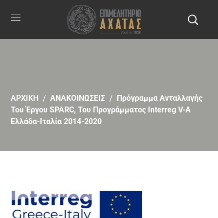
ΑΡΧΙΚΗ
ΑΝΑΚΟΙΝΩΣΕΙΣ
Πρόγραμμα Ανταλλαγής
Του Έργου SPARC, Του Προγράμματος Interreg V-A
Ελλάδα-Ιταλία 2014-2020