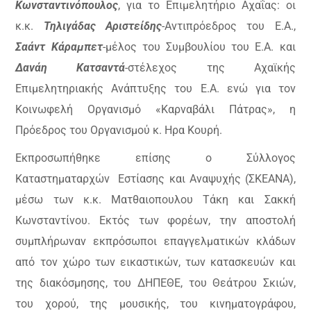
Κωνσταντινόπουλος
, για το Επιμελητήριο Αχαΐας: οι
κ.κ.
Τηλιγάδας Αριστείδης
-Αντιπρόεδρος του Ε.Α.,
Σαάντ Κάραμπετ
-μέλος του Συμβουλίου του Ε.Α. και
Δανάη Κατσαντά
-στέλεχος της Αχαϊκής
Επιμελητηριακής Ανάπτυξης του Ε.Α. ενώ για τον
Κοινωφελή Οργανισμό «Καρναβάλι Πάτρας», η
Πρόεδρος του Οργανισμού κ. Ηρα Κουρή.
Εκπροσωπήθηκε επίσης ο Σύλλογος
Καταστηματαρχών
Εστίασης και Αναψυχής (ΣΚΕΑΝΑ),
μέσω των κ.κ. Ματθαιοπουλου Τάκη και Σακκή
Κωνσταντίνου. Εκτός των φορέων, την αποστολή
συμπλήρωναν εκπρόσωποι επαγγελματικών κλάδων
από τον χώρο των εικαστικών, των κατασκευών και
της διακόσμησης, του ΔΗΠΕΘΕ, του Θεάτρου Σκιών,
του χορού, της μουσικής, του κινηματογράφου,