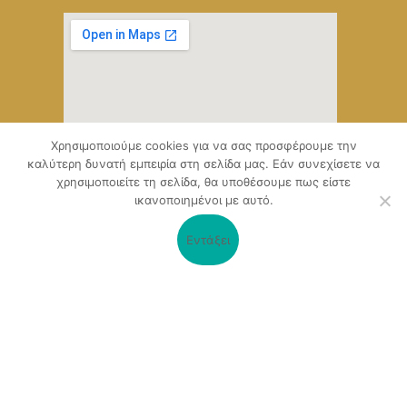
Χρησιμοποιούμε cookies για να σας προσφέρουμε την
καλύτερη δυνατή εμπειρία στη σελίδα μας. Εάν συνεχίσετε να
χρησιμοποιείτε τη σελίδα, θα υποθέσουμε πως είστε
ικανοποιημένοι με αυτό.
Εντάξει
Ο δικτυακός τόπος, αναπτύχθηκε μέσα από το Υποέργο 1 της
πράξης
«Ψηφιακό Οικοσύστημα Επιχειρηματικότητας του
Επιμελητηρίου Αχαΐας» (ΟΠΣ 5045300)
,
Επιχειρησιακό Πρόγραμμα «Δυτική Ελλάδα 2014-2020».
Συγχρηματοδοτείται από την Ευρωπαϊκή Ένωση (Ευρωπαϊκό