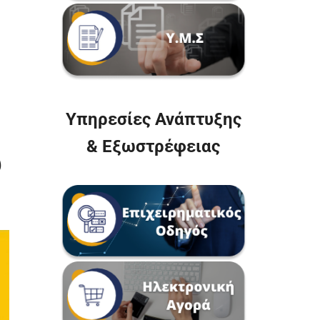
Υπηρεσίες Ανάπτυξης
& Εξωστρέφειας
υ