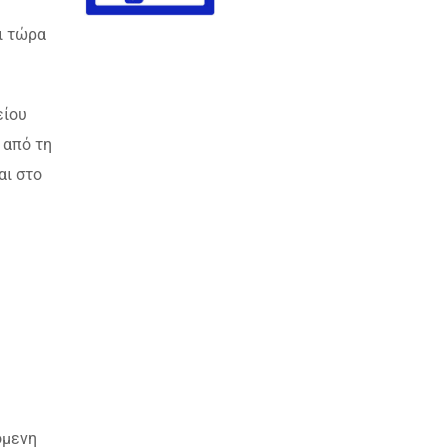
ι τώρα
είου
 από τη
αι στο
όμενη