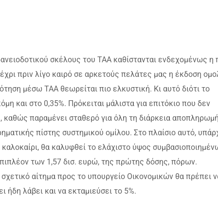
δανειοδοτικού σκέλους του ΤΑΑ καθίστανται ενδεχομένως η 
έχρι πριν λίγο καιρό σε αρκετούς πελάτες μας η έκδοση ομ
τηση μέσω ΤΑΑ θεωρείται πιο ελκυστική. Κι αυτό διότι το
όμη και στο 0,35%. Πρόκειται μάλιστα για επιτόκιο που δεν
ς, καθώς παραμένει σταθερό για όλη τη διάρκεια αποπληρωμ
ηματικής πίστης συστημικού ομίλου. Στο πλαίσιο αυτό, υπάρ
ο καλοκαίρι, θα καλυφθεί το ελάχιστο ύψος συμβασιοποιημέν
πιπλέον των 1,57 δισ. ευρώ, της πρώτης δόσης, πόρων.
 σχετικό αίτημα προς το υπουργείο Οικονομικών θα πρέπει ν
 ήδη λάβει και να εκταμιεύσει το 5%.