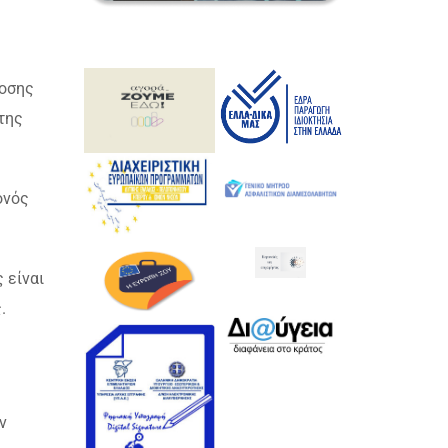
δοσης
της
ονός
 είναι
.
ν