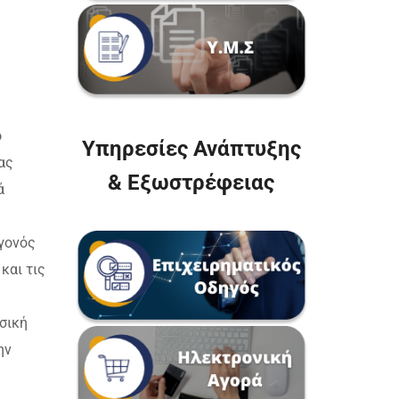
ο
Υπηρεσίες Ανάπτυξης
ας
& Εξωστρέφειας
ά
γονός
και τις
σική
ην