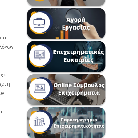
πιο
ολόγων
ής»
χει η
ων
α