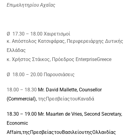
Επιμελητηρίου Αχαΐας
Ø
17.30 – 18.00 Χαιρετισμοί
κ. Απόστολος Κατσιφάρας, Περιφερειάρχης Δυτικής
Ελλάδας
κ. Χρήστος Στάικος, Πρόεδρος
Enterprise
Greece
Ø
18.00 – 20.00 Παρουσιάσεις
18.00 – 18.30
Mr. David Mallette,
Counsellor
(
Commercial
),
της
Πρεσβείας
του
Καναδά
18.30 – 19.00 Mr.
Maarten de Vries,
Second Secretary,
Economic
Affairs,
της
Πρεσβείας
του
Βασιλείου
της
Ολλανδίας