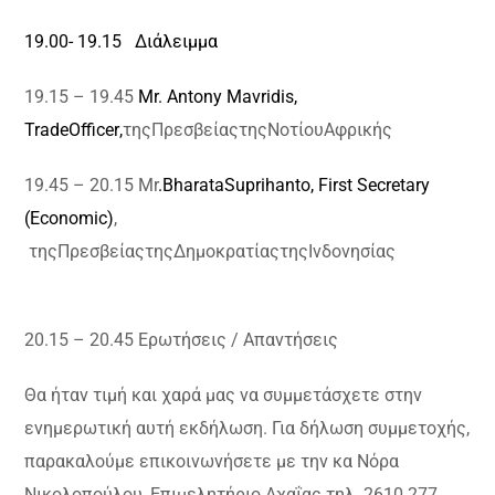
19.00- 19.15
Διάλειμμα
19.15 – 19.45
Mr. Antony Mavridis,
Trade
Officer
,
της
Πρεσβείας
της
Νοτίου
Αφρικής
19.45 – 20.15 Mr
.
Bharata
Suprihanto
,
First Secretary
(Economic)
,
της
Πρεσβείας
της
Δημοκρατίας
της
Ινδονησίας
20.15 – 20.45 Ερωτήσεις / Απαντήσεις
Θα ήταν τιμή και χαρά μας να συμμετάσχετε στην
ενημερωτική αυτή εκδήλωση. Για δήλωση συμμετοχής,
παρακαλούμε επικοινωνήσετε με την κα Νόρα
Νικολοπούλου, Επιμελητήριο Αχαΐας τηλ. 2610 277