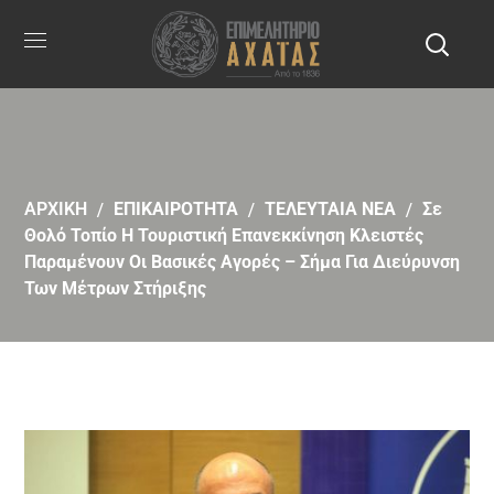
ΑΡΧΙΚΗ
ΕΠΙΚΑΙΡΟΤΗΤΑ
ΤΕΛΕΥΤΑΙΑ ΝΕΑ
Σε
Θολό Τοπίο Η Τουριστική Επανεκκίνηση Κλειστές
Παραμένουν Οι Βασικές Αγορές – Σήμα Για Διεύρυνση
Των Μέτρων Στήριξης