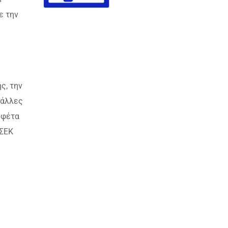
ε την
ς, την
 άλλες
 φέτα
 ΣΕΚ