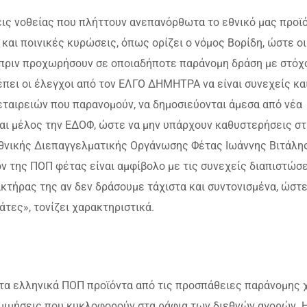
ις νοθείας που πλήττουν ανεπανόρθωτα το εθνικό μας προϊό
και ποινικές κυρώσεις, όπως ορίζει ο νόμος Βορίδη, ώστε οι
 πριν προχωρήσουν σε οποιαδήποτε παράνομη δράση με στόχ
ρέπει οι έλεγχοι από τον ΕΛΓΟ ΔΗΜΗΤΡΑ να είναι συνεχείς κα
εταιρειών που παρανομούν, να δημοσιεύονται άμεσα από νέα
αι μέλος την ΕΔΟΦ, ώστε να μην υπάρχουν καθυστερήσεις στ
Εθνικής Διεπαγγελματικής Οργάνωσης Φέτας Ιωάννης Βιτάλης
ν της ΠΟΠ φέτας είναι αμφίβολο με τις συνεχείς διαπιστώσ
κτήρας της αν δεν δράσουμε τάχιστα και συντονισμένα, ώστε
τες», τονίζει χαρακτηριστικά.
α τα ελληνικά ΠΟΠ προϊόντα από τις προσπάθειες παράνομης
ομιμήσεις που κυκλοφορούν στα ράφια των διεθνών αγορών. 