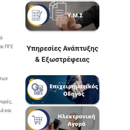
μό
αι ΠΓΕ
Υπηρεσίες Ανάπτυξης
& Εξωστρέφειας
ιτων
γορές,
λά και