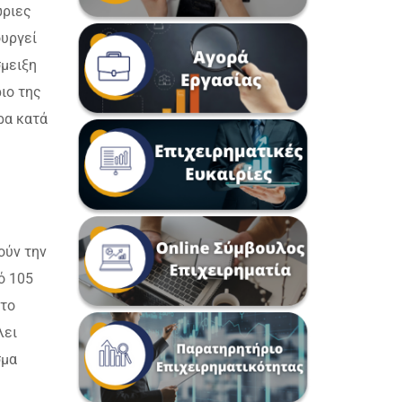
ώριες
ουργεί
σμειξη
ιο της
ρα κατά
ούν την
ό 105
 το
λει
σμα