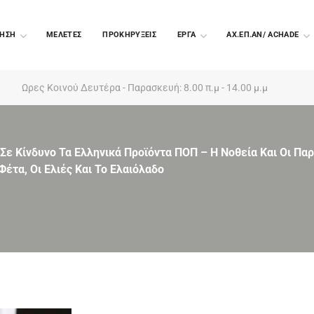
ΗΣΗ
ΜΕΛΕΤΕΣ
ΠΡΟΚΗΡΥΞΕΙΣ
EΡΓΑ
ΑΧ.ΕΠ.ΑΝ/ ACHADE
Ωρες Κοινού Δευτέρα - Παρασκευή: 8.00 π.μ - 14.00 μ.μ
Σε Κίνδυνο Τα Ελληνικά Προϊόντα ΠΟΠ – Η Νοθεία Και Οι Πα
έτα, Οι Ελιές Και Το Ελαιόλαδο