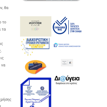
ν, θα
ο το
ι τα
ις
.
εις
 να
 χρήσης
Η