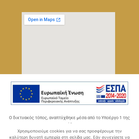
Ο δικτυακός τόπος, αναπτύχθηκε μέσα από το Υποέργο 1 της
πράξης
Χρησιμοποιούμε cookies για να σας προσφέρουμε την
«Ψηφιακό Οικοσύστημα Επιχειρηματικότητας του
καλύτερη δυνατή εμπειρία στη σελίδα μας. Εάν συνεχίσετε να
Επιμελητηρίου Αχαΐας» (ΟΠΣ 5045300)
,