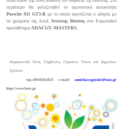
περιπτέρου της Λουξ καθόλη την διάρκεια της έκθεσης. Στο
περίπτερο θα φιλοξενηθεί το αγωνιστικό αυτοκίνητο
Porsche
911
GT
3-
R
με το οποίο αγωνίζεται ο οδηγός με
τα χρώματα της Λουξ
Αντώνης Βόσσος
στο Ευρωπαϊκό
πρωτάθλημα
ADAC
GT
–
MASTERS
.
Καραγκιουλέ Άννη,
Σύμβουλος Γραφείου Τύπου και Δημοσίων
Σχέσεων
τηλ.:
6944562025 e-mail:
a
nnie
karagioule@loux.gr
http://www.loux.gr