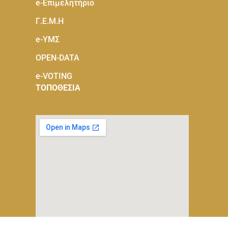
e-Eπιμελητήριο
Γ.Ε.Μ.Η
e-ΥΜΣ
OPEN-DATA
e-VOTING
ΤΟΠΟΘΕΣΙΑ