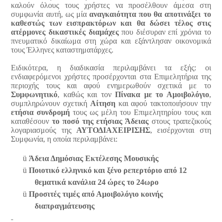
καλούν όλους τους χρήστες να προσέλθουν άμεσα στη
συμφωνία αυτή, ως μία
αναγκαιότητα που θα αποτινάξει το
καθεστώς των εισπρακτόρων και θα δώσει τέλος στις
ατέρμονες δικαστικές διαμάχες
που διέσυραν επί χρόνια το
πνευματικό δικαίωμα στη χώρα και εξάντλησαν οικονομικά
τους Έλληνες καταστηματάρχες.
Ειδικότερα, η διαδικασία περιλαμβάνει τα εξής: οι
ενδιαφερόμενοι χρήστες προσέρχονται στα Επιμελητήρια της
περιοχής τους και αφού ενημερωθούν σχετικά με το
Συμφωνητικό
, καθώς και τον
Πίνακα με το Αμοιβολόγιο
,
συμπληρώνουν σχετική
Αίτηση
και αφού τακτοποιήσουν την
ετήσια συνδρομή
τους ως μέλη του Επιμελητηρίου τους και
καταθέσουν
το ποσό της
ετήσιας Άδειας
στους τραπεζικούς
λογαριασμούς της
ΑΥΤΟΔΙΑΧΕΙΡΙΣΗΣ
, εισέρχονται στη
Συμφωνία, η οποία περιλαμβάνει:
ü
Άδεια Δημόσιας Εκτέλεσης Μουσικής
ü
Ποιοτικό ελληνικό και ξένο ρεπερτόριο από 12
θεματικά κανάλια
24 ώρες το 24ωρο
ü
Προσιτές τιμές από Αμοιβολόγιο κοινής
διαπραγμάτευσης