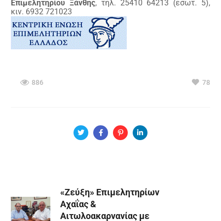
Επιμελητηρίου Ξάνθης
, τηλ. 25410 64213 (εσωτ. 5),
κιν. 6932 721023
886
78
«Ζεύξη» Επιμελητηρίων
Αχαΐας &
Αιτωλοακαρνανίας με