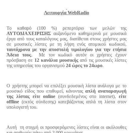
Λειτουργία
Web
Radio
Το καθαρό (100 %) ρεπερτόριο των μελών της
ΑΥΤΟΔΙΑΧΕΙΡΙΣΗΣ
αυξανόμενο καθημερινά με μουσικά
έργα από τους καταλόγους μας, διατίθεται στους χρήστες μας
σε μουσικές λίστες με τη λήψη ενός ατομικού κωδικού,
ταυτόχρονα με την αποστολή τιμολογίου για την ετήσια
Άδεια τους
.
Με τον κωδικό αυτόν οι χρήστες έχουν
πρόσβαση σε
12 κανάλια μουσικής
από τις μουσικές λίστες
της υπηρεσίας του οργανισμού
24 ώρες το 24ωρο
.
Ο χρήστης μπορεί να επιλέξει μουσική λίστα ανάλογα με το
μουσικό είδος που επιθυμεί, κάνοντας
απλή αναπαραγωγή
της λίστας είτε online
(συνδεδεμένος στο internet),
είτε
offline
(εκτός σύνδεσης) κατεβάζοντας απλά τη λίστα στον
υπολογιστή του.
Αυτή
τη στιγμή οι προσφερόμενες λίστες είναι οι ακόλουθες
και αριθμούν πάνω από 2.000 κομμάτια: