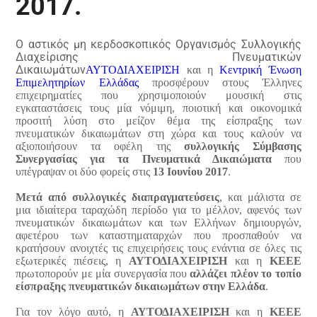
2017.
Ο αστικός μη κερδοσκοπικός Οργανισμός Συλλογικής
Διαχείρισης Πνευματικών
Δικαιωμάτων
ΑΥΤΟΔΙΑΧΕΙΡΙΣΗ
και η
Κεντρική Ένωση
Επιμελητηρίων Ελλάδας
προσφέρουν στους Έλληνες
επιχειρηματίες που χρησιμοποιούν μουσική στις
εγκαταστάσεις τους μία νόμιμη, ποιοτική και οικονομικά
προσιτή λύση στο μείζον θέμα της είσπραξης των
πνευματικών δικαιωμάτων στη χώρα και τους καλούν να
αξιοποιήσουν τα οφέλη της
συλλογικής Σύμβασης
Συνεργασίας για τα Πνευματικά Δικαιώματα
που
υπέγραψαν οι δύο φορείς στις
13 Ιουνίου 2017
.
Μετά από
συλλογικές διαπραγματεύσεις
, και μάλιστα σε
μια ιδιαίτερα ταραχώδη περίοδο για το μέλλον, αφενός των
πνευματικών δικαιωμάτων και των Ελλήνων δημιουργών,
αφετέρου των καταστηματαρχών που προσπαθούν να
κρατήσουν ανοιχτές τις επιχειρήσεις τους ενάντια σε όλες τις
εξωτερικές πιέσεις, η
ΑΥΤΟΔΙΑΧΕΙΡΙΣΗ
και η
ΚΕΕΕ
πρωτοπορούν με μία συνεργασία που
αλλάζει πλέον το τοπίο
είσπραξης πνευματικών δικαιωμάτων στην Ελλάδα
.
Για τον λόγο αυτό, η
ΑΥΤΟΔΙΑΧΕΙΡΙΣΗ
και η
ΚΕΕΕ