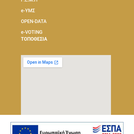
e-ΥΜΣ
OPEN-DATA
e-VOTING
ΤΟΠΟΘΕΣΙΑ