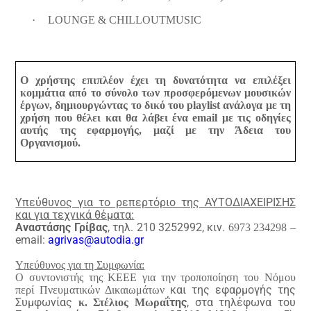
·
LOUNGE
&
CHILL
OUT
MUSIC
Ο χρήστης επιπλέον έχει τη δυνατότητα να επιλέξει
κομμάτια από το σύνολο των προσφερόμενων μουσικών
έργων, δημιουργώντας το δικό του
playlist
ανάλογα με τη
χρήση που θέλει και θα λάβει ένα
e
mail
με τις οδηγίες
αυτής της εφαρμογής, μαζί με την Άδεια του
Οργανισμού.
Υπεύθυνος για το ρεπερτόριο της ΑΥΤΟΔΙΑΧΕΙΡΙΣΗΣ
και για τεχνικά θέματα:
Αναστάσης Γρίβας
, τηλ. 210 3252992, κιν.
6973 234298 –
email
:
agrivas
@
autodia
.
gr
Υπεύθυνος για τη Συμφωνία:
Ο συντονιστής της ΚΕΕΕ για την τροποποίηση του Νόμου
και της εφαρμογής της
περί Πνευματικών Δικαιωμάτων
Συμφωνίας
ΐτης
, στα τηλέφωνα του
κ. Στέλιος Μωρα