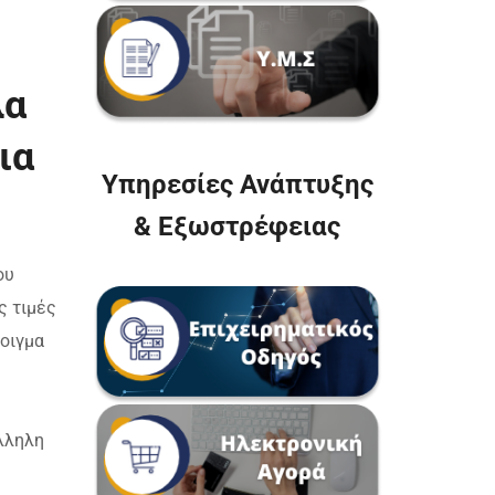
λα
ια
Υπηρεσίες Ανάπτυξης
& Εξωστρέφειας
ου
ς τιμές
νοιγμα
λληλη