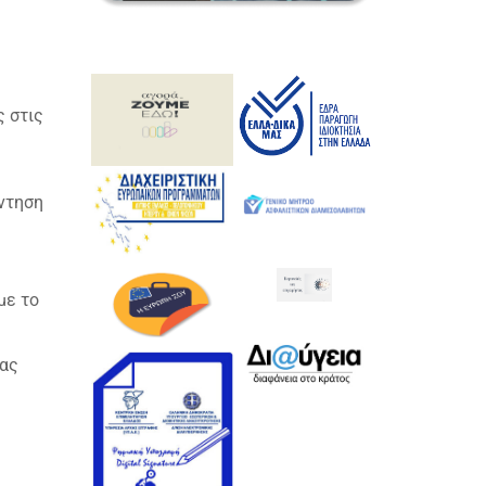
ς στις
άντηση
με το
ιας