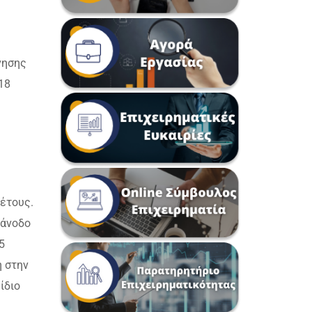
νησης
18
 έτους.
 άνοδο
5
η στην
ίδιο