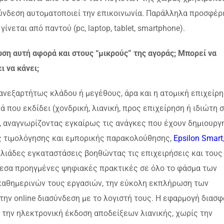
 σύνδεση αυτοματοποιεί την επικοινωνία. Παράλληλα προσφέρ
νεται από παντού (pc, laptop, tablet, smartphone).
ωση αυτή αφορά και στους “μικρούς” της αγοράς; Μπορεί να
ι να κάνει;
 ανεξαρτήτως κλάδου ή μεγέθους, άρα και η ατομική επιχείρη
ά που εκδίδει (χονδρική, λιανική, προς επιχείρηση ή ιδιώτη 
t, αναγνωρίζοντας εγκαίρως τις ανάγκες που έχουν δημιουργ
ής τιμολόγησης και εμπορικής παρακολούθησης,
Epsilon Smart
ιλιάδες εγκαταστάσεις βοηθώντας τις επιχειρήσεις και τους
εσα προηγμένες ψηφιακές πρακτικές σε όλο το φάσμα των
καθημερινών τους εργασιών, την εύκολη εκπλήρωση των
ν online διασύνδεση με το λογιστή τους. Η εφαρμογή διασφ
 την ηλεκτρονική έκδοση αποδείξεων λιανικής, χωρίς την