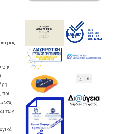
 να μας
ποχής
ά
λήρη
, που
άμεσα,
αι των
λογικά