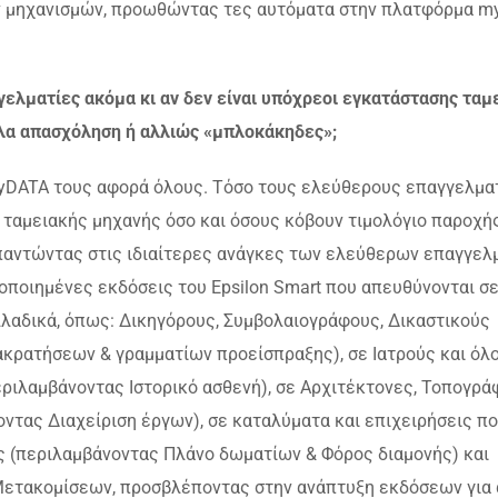
ν μηχανισμών, προωθώντας τες αυτόματα στην πλατφόρμα 
ελματίες ακόμα κι αν δεν είναι υπόχρεοι εγκατάστασης ταμ
λα απασχόληση ή αλλιώς «μπλοκάκηδες»;
yDATA τους αφορά όλους. Τόσο τους ελεύθερους επαγγελματ
ς ταμειακής μηχανής όσο και όσους κόβουν τιμολόγιο παροχή
 απαντώντας στις ιδιαίτερες ανάγκες των ελεύθερων επαγγελ
ποιημένες εκδόσεις του Epsilon Smart που απευθύνονται σ
λαδικά, όπως: Δικηγόρους, Συμβολαιογράφους, Δικαστικούς
ακρατήσεων & γραμματίων προείσπραξης), σε Ιατρούς και όλ
εριλαμβάνοντας Ιστορικό ασθενή), σε Αρχιτέκτονες, Τοπογρά
τας Διαχείριση έργων), σε καταλύματα και επιχειρήσεις π
ς (περιλαμβάνοντας Πλάνο δωματίων & Φόρος διαμονής) και
Μετακομίσεων, προσβλέποντας στην ανάπτυξη εκδόσεων για