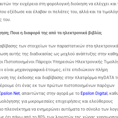
υτών την ευχέρεια στη φορολογική διοίκηση να ελέγχει και 
που εξέδωσε και έλαβαν οι πελάτες του, αλλά και τα τιμολόγ
ς του.
γηση; Ποια η διαφορά της από τα ηλεκτρονικά βιβλία;
διαβίβασης των στοιχείων των παραστατικών στα ηλεκτρονικ
αίωση αυτής της διαδικασίας ως μοχλού ανάπτυξης στην καθη
 οι Πιστοποιημένοι Πάροχοι Υπηρεσιών Ηλεκτρονικής Τιμολό
δεν είναι μηχανογραφικά έτοιμες, είτε επιδιώκουν πλήρη
υνση της έκδοσης και διαβίβασης στην πλατφόρμα myDΑΤΑ 
αφέρουμε ότι ένας εκ των πρώτων πιστοποιημένων παρόχων
Epsilon Net
, απαντώντας στην αγορά με το
Epsilon Digital
, καθ
ιμολόγησης για μικρομεσαίες επιχειρήσεις και ελεύθερους
τιο πλεονέκτημα να ενημερώνει αυτόματα το σύνολο των λογ
με ότι πάνω από το 80% των λογιστών της χώρας χρησιμοπο