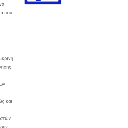
να
ια που
ά
μερινή
γησης,
των
ώς και
ιστών
ιούν