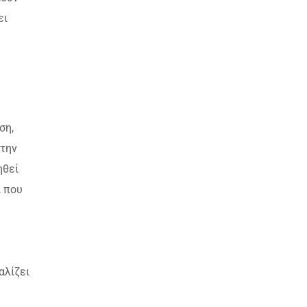
ει
ση,
στην
ηθεί
, που
αλίζει