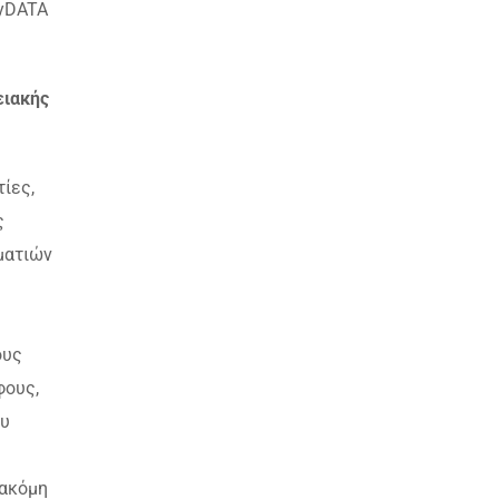
myDATA
ειακής
ίες,
ς
ματιών
ε
ους
φους,
ου
 ακόμη