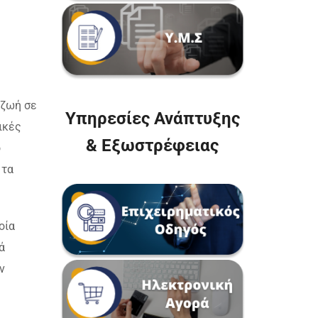
 ζωή σε
Υπηρεσίες Ανάπτυξης
ικές
& Εξωστρέφειας
ο
 τα
οία
ά
ν