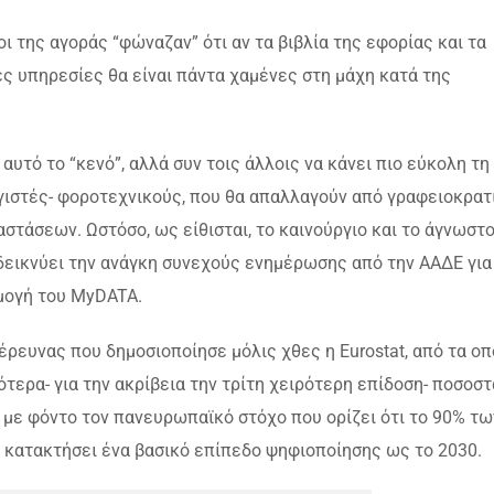
ι της αγοράς “φώναζαν” ότι αν τα βιβλία της εφορίας και τα
κές υπηρεσίες θα είναι πάντα χαμένες στη μάχη κατά της
αυτό το “κενό”, αλλά συν τοις άλλοις να κάνει πιο εύκολη τη
ογιστές- φοροτεχνικούς, που θα απαλλαγούν από γραφειοκρατ
στάσεων. Ωστόσο, ως είθισται, το καινούργιο και το άγνωστ
δεικνύει την ανάγκη συνεχούς ενημέρωσης από την ΑΑΔΕ για
μογή του MyDATA.
έρευνας που δημοσιοποίησε μόλις χθες η Eurostat, από τα οπ
ότερα- για την ακρίβεια την τρίτη χειρότερη επίδοση- ποσοστ
με φόντο τον πανευρωπαϊκό στόχο που ορίζει ότι το 90% τω
 κατακτήσει ένα βασικό επίπεδο ψηφιοποίησης ως το 2030.