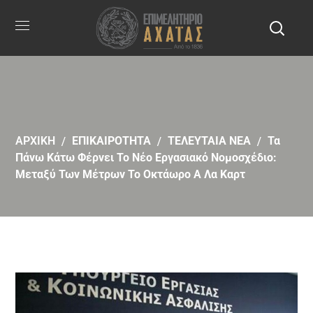
ΑΡΧΙΚΗ
ΕΠΙΚΑΙΡΟΤΗΤΑ
ΤΕΛΕΥΤΑΙΑ ΝΕΑ
Τα
Πάνω Κάτω Φέρνει Το Νέο Εργασιακό Νομοσχέδιο:
Μεταξύ Των Μέτρων Το Οκτάωρο Α Λα Καρτ