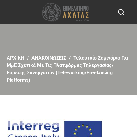
ΑΡΧΙΚΗ
ΑΝΑΚΟΙΝΩΣΕΙΣ
Τελευταίο Σεμινάριο Για
ΜμΕ Σχετικά Με Τις Πλατφόρμες Τηλεργασίας/
Εύρεσης Συνεργατών (Teleworking/Freelancing
Platforms).