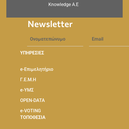
Knowledge A.E
Newsletter
ΥΠΗΡΕΣΙΕΣ
e-Eπιμελητήριο
Γ.Ε.Μ.Η
e-ΥΜΣ
OPEN-DATA
e-VOTING
ΤΟΠΟΘΕΣΙΑ