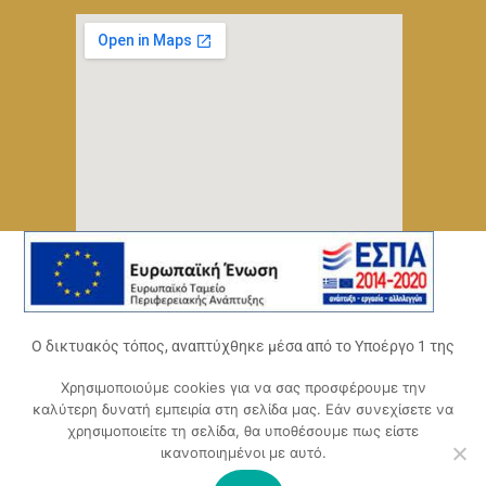
Ο δικτυακός τόπος, αναπτύχθηκε μέσα από το Υποέργο 1 της
πράξης
Χρησιμοποιούμε cookies για να σας προσφέρουμε την
«Ψηφιακό Οικοσύστημα Επιχειρηματικότητας του
καλύτερη δυνατή εμπειρία στη σελίδα μας. Εάν συνεχίσετε να
Επιμελητηρίου Αχαΐας» (ΟΠΣ 5045300)
,
χρησιμοποιείτε τη σελίδα, θα υποθέσουμε πως είστε
Επιχειρησιακό Πρόγραμμα «Δυτική Ελλάδα 2014-2020».
ικανοποιημένοι με αυτό.
Συγχρηματοδοτείται από την Ευρωπαϊκή Ένωση (Ευρωπαϊκό