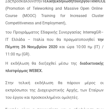
Σας
προσκαλούν
στην
Τελική
Εκδήλωση
του
έργου
TeleICCE
(Promotion of Teleworking and Massive Open Online
Course (MOOC) Training for Increased Cluster
Competitiveness and Employment),
του Προγράμματος Εδαφικής Συνεργασίας
Interreg
GR
–
IT
Ελλάδα – Ιταλία που θα πραγματοποιηθεί
την
Πέμπτη 26 Νοεμβρίου 2020
και ώρα 10:00 πμ (ΙΤ) /
11:00 πμ (
GR
).
Η εκδήλωση θα διεξαχθεί μέσω της
διαδικτυακής
πλατφόρμας
WEBEX
.
Στην τελική εκδήλωση θα πάρουν μέρος οι
εκπρόσωποι της Διαχειριστικής Αρχής, των Εταίρων
του έργου και προσκεκλημένοι ομιλητές.