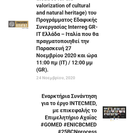
valorization of cultural
and natural heritage) του
Προγράμματος Εδαφικής
Συνεργασίας Interreg GR-
IT Ελλάδα – Ιταλία που θα
πραγματοποιηθεί την
Παρασκευή 27
Νοεμβρίου 2020 και ώρα
11:00 πμ (ΙΤ) / 12:00 μμ
(GR).
24 Νοεμβρίου, 2020
Eναρκτήρια Συνάντηση
για το έργο INTECMED,
με επικεφαλής το
Επιμελητήριο Αχαΐας
#GOMED #ENICBCMED
#25BCNprocess