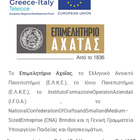
Το
Επιμελητήριο Αχαΐας
, το Ελληνικό Ανοικτό
Πανεπιστήμιο (Ε.Λ.Κ.Ε.), το Ιόνιο Πανεπιστήμιο
(Ε.Λ.Κ.Ε.), το
Instituto
Formazione
Operatori
Aziendali
(
I
.
F
.
O
.
A
.) , το
National
Confederation
Of
Crafts
and
Small
and
Medium
–
Sized
Entreprise
(
CNA
)
Brindisi
και η Γενική Γραμματεία
Υπουργείου Παιδείας και Θρησκευμάτων,