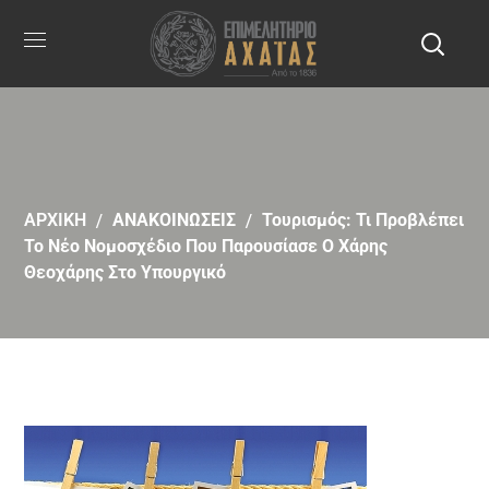
ΑΡΧΙΚΗ
ΑΝΑΚΟΙΝΩΣΕΙΣ
Τουρισμός: Τι Προβλέπει
Το Νέο Νομοσχέδιο Που Παρουσίασε Ο Χάρης
Θεοχάρης Στο Υπουργικό