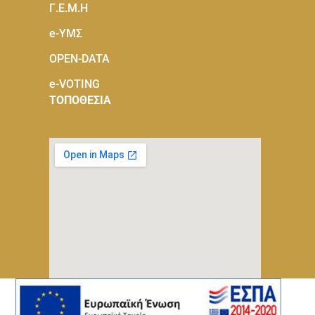
Γ.Ε.Μ.Η
e-ΥΜΣ
OPEN-DATA
e-VOTING
ΤΟΠΟΘΕΣΙΑ