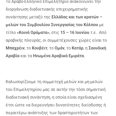
Το Αραβο-Ελληνικό Επιμελητήριο ανακοινώνει την
διοργάνωση διαδικτυακής επιχειρηματικής
συνάντησης μεταξύ της
Ελλάδας και των κρατών –
μελών του Συμβουλίου Συνεργασίας του Κόλπου
με
τίτλο
«Κοινά Οράματα»
, στις
15 – 16 Ιουνίου
τ.ε. Από
αραβικής πλευράς, οι συμμετέχουσες χώρες είναι το
Μπαχρέιν
, το
Κουβέιτ
, το
Ομάν
, το
Κατάρ
, η
Σαουδική
Αραβία
και τα
Ηνωμένα Αραβικά Εμιράτα
.
Καλωσορίζουμε τη συμμετοχή μελών και μη-μελών
του Επιμελητηρίου μας σε αυτήν την τόσο σημαντική
διαδικτυακή συνάντηση, η οποία είναι σχεδιασμένη
έτσι ώστε να διερευνήσει δυνατότητες διείσδυσης ή
περαιτέρω ανάπτυξης των δραστηριοτήτων των