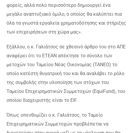
φορείς, αλλά πολύ περισσότερο δημιουργεί ένα
μεγάλο ‭αναπτυξιακό όμιλο‬,‭ ‬ο ‬‭οποίος‭ ‬θα‭‬‭ ‬καλύπτει‭ ‬‬πια‭‭
‬όλα‭‭ ‬τα‭ ‬γνωστά‭ ‬εργαλεία χρηματοδότησης και στήριξης
των επιχειρήσεων στη χώρα μας».
Εξάλλου, ο κ. Γαλιάτσος σε χθεσινό άρθρο του στο ΑΠΕ
αναφέρει ότι το ΕΤΕΑΝ απέκτησε το σύνολο των
μετοχών του Ταμείου Νέας Οικονομίας (ΤΑΝΕΟ) το
οποίο κατέστη θυγατρική του και θα αναλάβει το ρόλο
της συμβολής στην υλοποίηση των στόχων του
Ταμείου Επιχειρηματικών Συμμετοχών (EquiFund), του
οποίου διαχειριστής είναι το EIF.
Όπως υπενθυμίζει ο κ. Γαλιάτσος, το Ταμείο
Επιχειρηματικών Συμμετοχών προβλέπεται να
διοχετεύσει στην αγορά μαζί με τη μόχλευση που θα