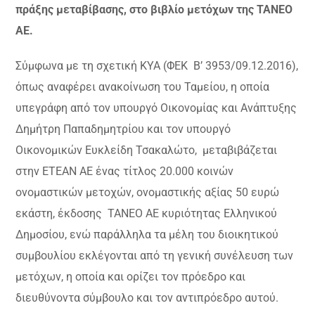
πράξης μεταβίβασης, στο βιβλίο μετόχων της ΤΑΝΕΟ
ΑΕ.
Σύμφωνα με τη σχετική ΚΥΑ (ΦΕΚ‭ ‬ ‭Β’ 3953/09.12.2016)‬,
όπως αναφέρει ανακοίνωση του Ταμείου, η οποία
υπεγράφη‭‬ ‭από τον‬ υπουργό Οικονομίας και Ανάπτυξης
Δημήτρη Παπαδημητρίου και τον υπουργό
Οικονομικών Ευκλείδη‭ ‬‬Τσακαλώτο,‭ ‭ ‬μεταβιβάζεται‭‭
‬στην‭ ‬ΕΤΕΑΝ‭ ‬ΑΕ‭ ‬ένας‭ ‬‬τίτλος 20.000 κοινών
ονομαστικών μετοχών, ονομαστικής αξίας 50‭ ‬‬ευρώ
εκάστη, ‬έκδοσης‭ ‬ ΤΑΝΕΟ‭‭ ‬ΑΕ‬ κυριότητας‭ ‬Ελληνικού
‬Δημοσίου,‭‬ ενώ παράλληλα τα μέλη του διοικητικού
συμβουλίου εκλέγονται από‭ τη γενική συνέλευση των
μετόχων, η οποία και ορίζει τον πρόεδρο και
διευθύνοντα σύμβουλο και‭ ‬‬τον ‬αντιπρόεδρο‭ ‬αυτού.‭ ‬ ‭ ‬