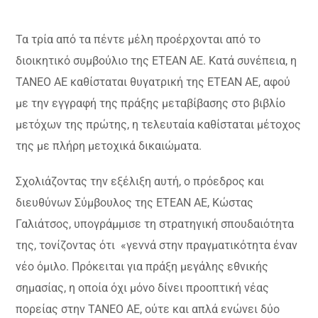
Τα ‬τρία‭‭ ‬από‭‭ ‬τα‭ ‬‬πέντε‭ ‬μέλη‭ ‬προέρχονται‭‭ ‬από‭ ‬‬το
διοικητικό συμβούλιο της ΕΤΕΑΝ ΑΕ. Κατά συνέπεια,‭ ‬η‭
‬ΤΑΝΕΟ ΑΕ καθίσταται θυγατρική‭ της‭ ‬ΕΤΕΑΝ ΑΕ, αφού‭
‬‬με‭ ‬την εγγραφή ‬της‭ ‬πράξης‭ ‬μεταβίβασης ‬στο ‬βιβλίο‭‭
‬μετόχων‭‭ ‬της‭ ‬πρώτης,‭ ‬‬η ‭‬τελευταία καθίσταται μέτοχος
της με πλήρη μετοχικά δικαιώματα.
Σχολιάζοντας την εξέλιξη αυτή,‭‬ ‭ο πρόεδρος και
διευθύνων Σύμβουλος της ΕΤΕΑΝ‬ ΑΕ, Κώστας
Γαλιάτσος‭, υπογράμμισε‭ τη στρατηγική σπουδαιότητα
της‬, τονίζοντας‬ ότι‭ ‬ ‭«γεννά‭‭ ‬στην‭ ‬πραγματικότητα‭‭ ‬έναν‭
‬νέο‭ ‬όμιλο. ‬Πρόκειται ‬για‭ ‬πράξη‭ ‬μεγάλης‬ εθνικής
σημασίας, η οποία όχι μόνο δίνει προοπτική νέας
πορείας στην ΤΑΝΕΟ ΑΕ, ούτε και απλά ενώνει δύο