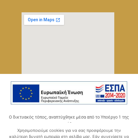
Ο δικτυακός τόπος, αναπτύχθηκε μέσα από το Υποέργο 1 της
πράξης
Χρησιμοποιούμε cookies για να σας προσφέρουμε την
«Ψηφιακό Οικοσύστημα Επιχειρηματικότητας του
καλύτερη δυνατή εμπειρία στη σελίδα μας. Εάν συνεχίσετε να
Επιμελητηρίου Αχαΐας» (ΟΠΣ 5045300)
,