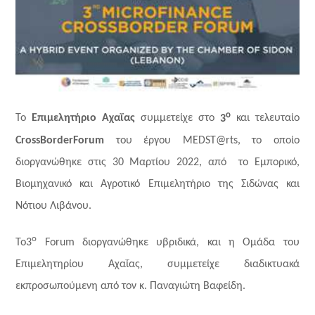
ο
Το
Επιμελητήριο Αχαΐας
συμμετείχε στο
3
και τελευταίο
Cross
Border
Forum
του έργου
MEDST
@
rts
, το οποίο
διοργανώθηκε στις 30 Μαρτίου 2022, από το Εμπορικό,
Βιομηχανικό και Αγροτικό Επιμελητήριο της Σιδώνας και
Νότιου Λιβάνου.
ο
To
3
Forum
διοργανώθηκε υβριδικά, και η Ομάδα του
Επιμελητηρίου Αχαΐας, συμμετείχε διαδικτυακά
εκπροσωπούμενη από τον κ. Παναγιώτη Βαφείδη.