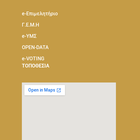
e-Eπιμελητήριο
Γ.Ε.Μ.Η
e-ΥΜΣ
OPEN-DATA
e-VOTING
ΤΟΠΟΘΕΣΙΑ