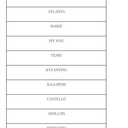
ΑTLANTA
MARIE
MY WAY
ΤΖΑΚΙ
BΥΖΑΝΤΙΝΟ
ΚΑΛΛΙΡΟΗ
CASTELLO
APOLLON