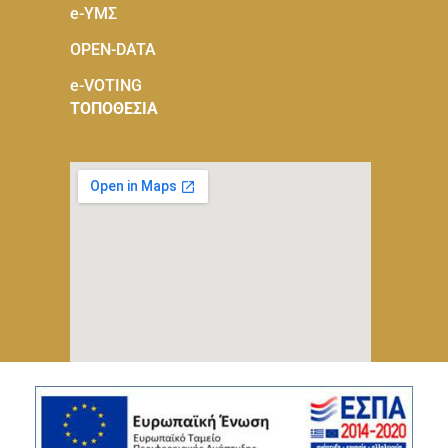
e-ΥΜΣ
OPEN-DATA
e-VOTING
ΤΟΠΟΘΕΣΙΑ