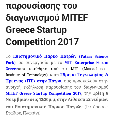
παρουσίασης του
διαγωνισμού MITEF
Greece Startup
Competition 2017
Το
Επιστημονικό Πάρκο Πατρών (
Patras Science
Park
)
σε συνεργασία με το
MIT Enterprise Forum
Greece
που ιδρύθηκε από το
MIT
(
Massachusetts
Institute of Technology
)
και
το
Ίδρυμα Τεχνολογίας &
Έρευνας (ΙΤΕ) στην Πάτρα
, σας προσκαλούν στην
ανοιχτή εκδήλωση παρουσίασης του διαγωνισμού
MITEF Greece Startup Competition
2017
,
την
Τρίτη 8
Νοεμβρίου στις 12:30μ.μ
,
στην Αίθουσα Συνεδρίων
ος
του Επιστημονικού Πάρκου Πατρών
(1
όροφος,
Σταδίου, Πλατάνι).