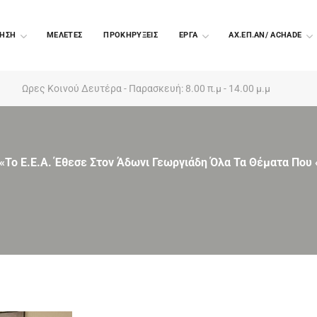
ΗΣΗ
ΜΕΛΕΤΕΣ
ΠΡΟΚΗΡΥΞΕΙΣ
EΡΓΑ
ΑΧ.ΕΠ.ΑΝ/ ACHADE
Ωρες Κοινού Δευτέρα - Παρασκευή: 8.00 π.μ - 14.00 μ.μ
«Το Ε.Ε.Α. Έθεσε Στον Άδωνι Γεωργιάδη Όλα Τα Θέματα Που