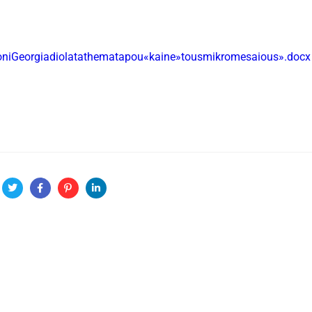
niGeorgiadiolatathematapou«kaine»tousmikromesaious».docx