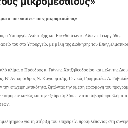
τους μικρομεσαίους»
έματα που «καίνε» τους μικρομεσαίους
»
υ, ο Υπουργός Ανάπτυξης και Επενδύσεων κ. Άδωνις Γεωργιάδης
αφείο του στο Υπουργείο, με μέλη της Διοίκησης του Επαγγελματικο
λό κλίμα, ο Πρόεδρος κ. Γιάννης Χατζηθεοδοσίου και μέλη της Διοι
ος, Β’ Αντιπρόεδρος Ν. Κογιουμτσής, Γενικός Γραμματέας Δ. Γαβαλά
ν την επιχειρηματικότητα, ζητώντας την άμεση εφαρμογή του προγρά
ων εισφορών καθώς και την εξεύρεση λύσεων στα σοβαρά προβλήματα
σεων.
ιμελητηρίου για τη στήριξη του επιχειρείν, προσβλέποντας στη συνερ