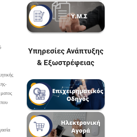
ύ
Υπηρεσίες Ανάπτυξης
& Εξωστρέφειας
κητικής
κης-
μματος
 που
γασία