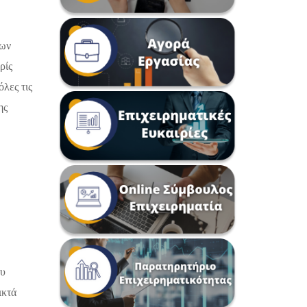
των
ρίς
λες τις
ης
ου
ικτά