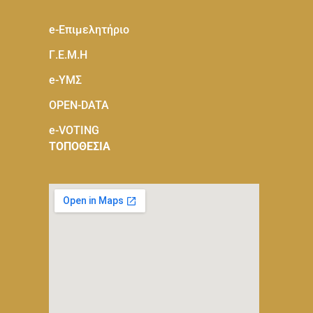
e-Eπιμελητήριο
Γ.Ε.Μ.Η
e-ΥΜΣ
OPEN-DATA
e-VOTING
ΤΟΠΟΘΕΣΙΑ