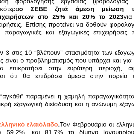
ωση φορολόγησης εργασίας (φορολογίας 
κότερα
ο ΣΕΒΕ ζητά άμεση μείωση 
ιχειρήσεων στο 25% και 20% το 2023
για
ειρήσεις. Επίσης προτείνει να δοθούν φορολογ
ς παραγωγικές και εξαγωγικές επιχειρήσεις 
.
ν 3 στις 10 “βλέπουν” στασιμότητα των εξαγω
ος είναι ο προβληματισμός που υπάρχει και για
α επικρατήσει στην ευρύτερη περιοχή, α
ται ότι θα επιδράσει άμεσα στην πορεία 
“αγκάθι” παραμένει η χαμηλή παραγωγικότητα
ικρή εξαγωγική διείσδυση και η ανώνυμη εξαγ
ελληνικό ελαιόλαδο
.
Τον Φεβρουάριο οι ελληνι
αν 59,2%, και 81,7% το δίμηνο Ιανουαρίο