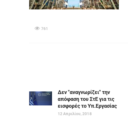
761
Δεν "αναγνωρίζει" την
απόφαση του ΣτΕ για τις
εισφορές το Υπ.Εργασίας
12 Απριλίου, 2018