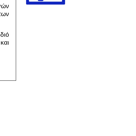
γών
των
ίδιό
και