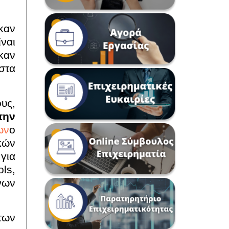
καν
ναι
καν
στα
υς,
την
ων
ο
κών
για
ols
,
νων
των