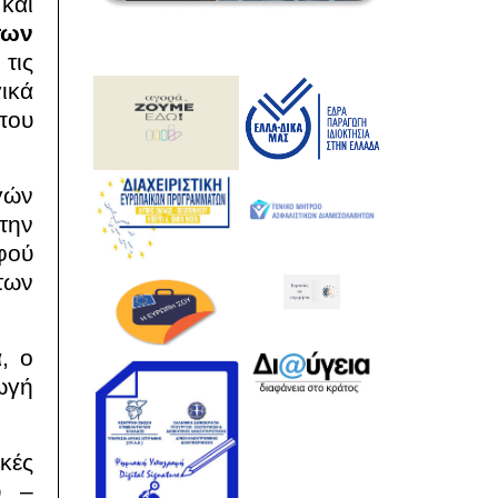
και
των
 τις
ικά
που
γών
 την
φού
των
, ο
ωγή
κές
υ –