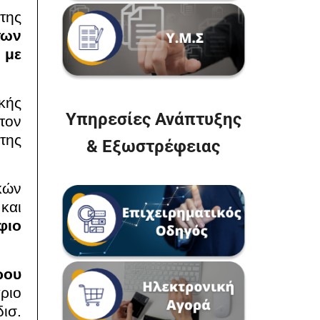
της
των
 με
κής
Υπηρεσίες Ανάπτυξης
τον
της
& Εξωστρέφειας
κών
και
φιο
ρου
ριο
ισ.