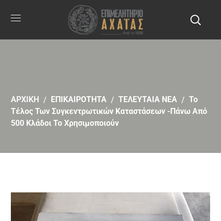
ΑΡΧΙΚΗ
ΕΠΙΚΑΙΡΟΤΗΤΑ
ΤΕΛΕΥΤΑΙΑ ΝΕΑ
Το
Τέλος Των Συγκεντρωτικών Καταστάσεων -Πάνω Από
500 Κλάδοι Το Χρησιμοποιούν