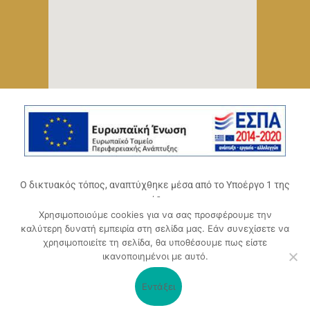
Ο δικτυακός τόπος, αναπτύχθηκε μέσα από το Υποέργο 1 της
πράξης
Χρησιμοποιούμε cookies για να σας προσφέρουμε την
«Ψηφιακό Οικοσύστημα Επιχειρηματικότητας του
καλύτερη δυνατή εμπειρία στη σελίδα μας. Εάν συνεχίσετε να
Επιμελητηρίου Αχαΐας» (ΟΠΣ 5045300)
,
χρησιμοποιείτε τη σελίδα, θα υποθέσουμε πως είστε
Επιχειρησιακό Πρόγραμμα «Δυτική Ελλάδα 2014-2020».
ικανοποιημένοι με αυτό.
Συγχρηματοδοτείται από την Ευρωπαϊκή Ένωση (Ευρωπαϊκό
Ταμείο Περιφερειακής Ανάπτυξης ΕΤΠΑ) και από εθνικούς
Εντάξει
πόρους μέσω του ΠΔΕ.