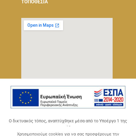
ΤΟΠΟΘΕΣΙΑ
Ο δικτυακός τόπος, αναπτύχθηκε μέσα από το Υποέργο 1 της
πράξης
Χρησιμοποιούμε cookies για να σας προσφέρουμε την
«Ψηφιακό Οικοσύστημα Επιχειρηματικότητας του