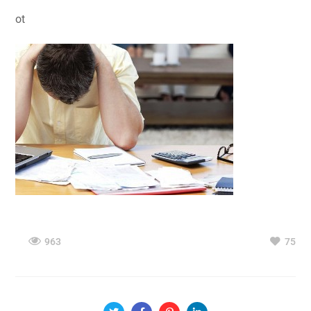
ot
963
75