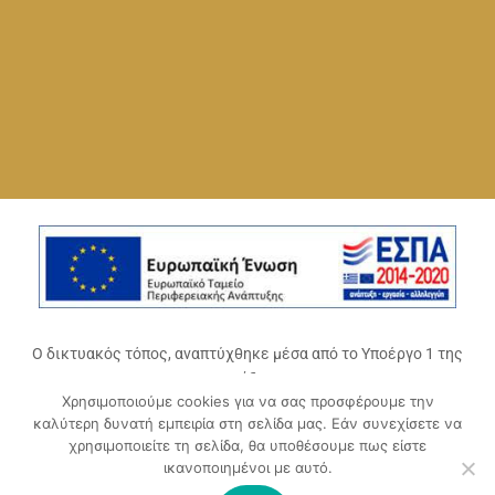
Ο δικτυακός τόπος, αναπτύχθηκε μέσα από το Υποέργο 1 της
πράξης
Χρησιμοποιούμε cookies για να σας προσφέρουμε την
«Ψηφιακό Οικοσύστημα Επιχειρηματικότητας του
καλύτερη δυνατή εμπειρία στη σελίδα μας. Εάν συνεχίσετε να
Επιμελητηρίου Αχαΐας» (ΟΠΣ 5045300)
,
χρησιμοποιείτε τη σελίδα, θα υποθέσουμε πως είστε
Επιχειρησιακό Πρόγραμμα «Δυτική Ελλάδα 2014-2020».
ικανοποιημένοι με αυτό.
Συγχρηματοδοτείται από την Ευρωπαϊκή Ένωση (Ευρωπαϊκό