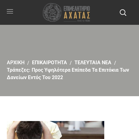
ΑΡΧΙΚΗ
ΕΠΙΚΑΙΡΟΤΗΤΑ
ΤΕΛΕΥΤΑΙΑ ΝΕΑ
Τράπεζες: Προς Υψηλότερα Επίπεδα Τα Επιτόκια Των
Δανείων Εντός Του 2022