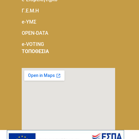
Γ.Ε.Μ.Η
e-ΥΜΣ
OPEN-DATA
e-VOTING
ΤΟΠΟΘΕΣΙΑ