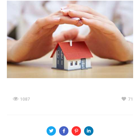
1087
71