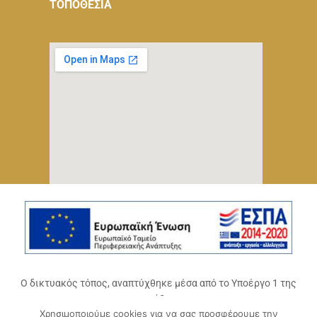
ΤΟΠΟΘΕΣΙΑ
Ο δικτυακός τόπος, αναπτύχθηκε μέσα από το Υποέργο 1 της
πράξης
Χρησιμοποιούμε cookies για να σας προσφέρουμε την
«Ψηφιακό Οικοσύστημα Επιχειρηματικότητας του