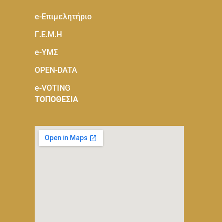
e-Eπιμελητήριο
Γ.Ε.Μ.Η
e-ΥΜΣ
OPEN-DATA
e-VOTING
ΤΟΠΟΘΕΣΙΑ