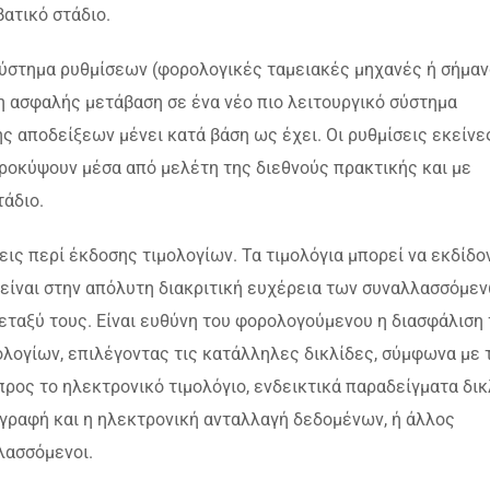
βατικό στάδιο.
 σύστημα ρυθμίσεων (φορολογικές ταμειακές μηχανές ή σήμα
 η ασφαλής μετάβαση σε ένα νέο πιο λειτουργικό σύστημα
ς αποδείξεων μένει κατά βάση ως έχει. Οι ρυθμίσεις εκείνε
προκύψουν μέσα από μελέτη της διεθνούς πρακτικής και με
τάδιο.
ις περί έκδοσης τιμολογίων. Τα τιμολόγια μπορεί να εκδίδο
ι είναι στην απόλυτη διακριτική ευχέρεια των συναλλασσόμε
εταξύ τους. Είναι ευθύνη του φορολογούμενου η διασφάλιση
ολογίων, επιλέγοντας τις κατάλληλες δικλίδες, σύμφωνα με 
προς το ηλεκτρονικό τιμολόγιο, ενδεικτικά παραδείγματα δι
γραφή και η ηλεκτρονική ανταλλαγή δεδομένων, ή άλλος
λασσόμενοι.