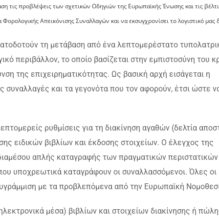
βάση τις προβλέψεις των σχετικών Οδηγιών της Ευρωπαϊκής Ένωσης και τις βέλτ
α Φορολογικής Απεικόνισης Συναλλαγών και να εκσυγχρονίσει το λογιστικό μας δ
ηματοδοτούν τη μετάβαση από ένα λεπτομερέστατο τυπολατρι
ικό περιβάλλον, το οποίο βασίζεται στην εμπιστοσύνη του κ
υνση της επιχειρηματικότητας. Ως βασική αρχή εισάγεται η
ς συναλλαγές και τα γεγονότα που τον αφορούν, έτσι ώστε ν
λεπτομερείς ρυθμίσεις για τη διακίνηση αγαθών (δελτία αποσ
σης ειδικών βιβλίων και έκδοσης στοιχείων. Ο έλεγχος της
ι διαμέσου απλής καταγραφής των πραγματικών περιστατικών
που υποχρεωτικά καταγράφουν οι συναλλασσόμενοι. Όλες οι
υγράμμιση με τα προβλεπόμενα από την Ευρωπαϊκή Νομοθεσί
 ηλεκτρονικά μέσα) βιβλίων και στοιχείων διακίνησης ή πώλ