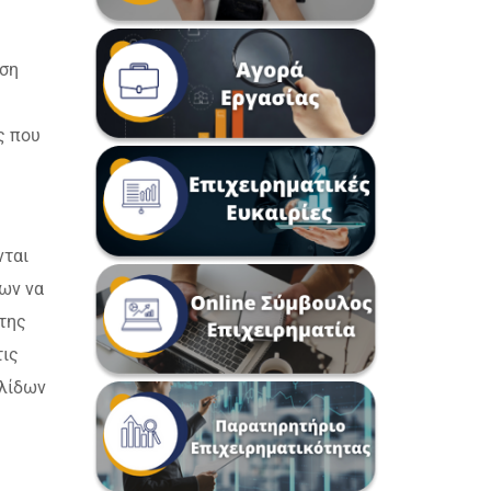
νση
ς που
νται
νων να
 της
τις
κλίδων