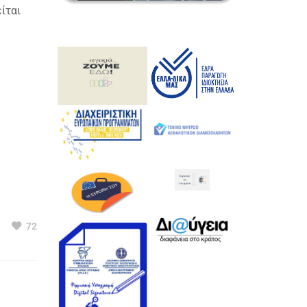
ίται
72