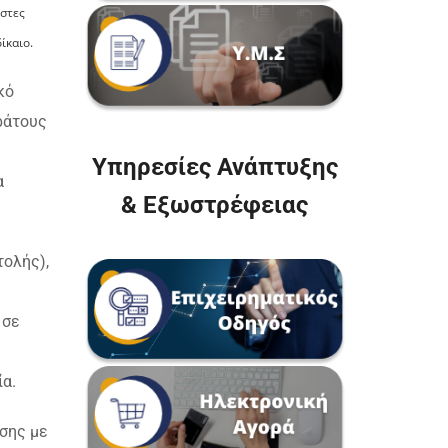
ιστες
ίκαιο.
κό
ράτους
Υπηρεσίες Ανάπτυξης
α
& Εξωστρέφειας
τολής),
 σε
α.
ησης με