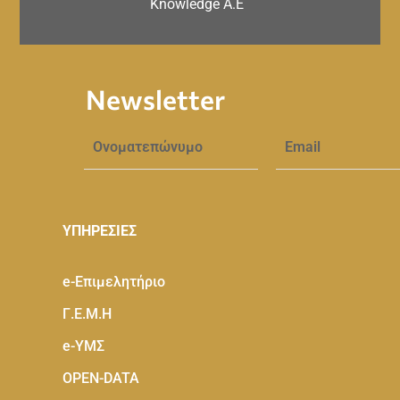
Knowledge A.E
Newsletter
ΥΠΗΡΕΣΙΕΣ
e-Eπιμελητήριο
Γ.Ε.Μ.Η
e-ΥΜΣ
OPEN-DATA