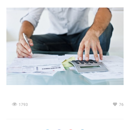
1793
76