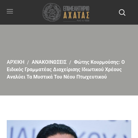
ΑΡΧΙΚΗ
ΑΝΑΚΟΙΝΩΣΕΙΣ
Φώτης Κουρμούσης: Ο
Ειδικός Γραμματέας Διαχείρισης Ιδιωτικού Χρέους
Αναλύει Τα Μυστικά Του Νέου Πτωχευτικού