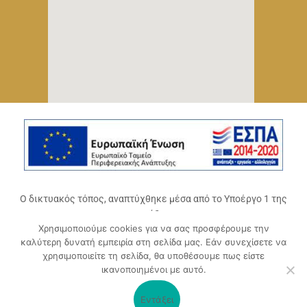
Ο δικτυακός τόπος, αναπτύχθηκε μέσα από το Υποέργο 1 της
πράξης
Χρησιμοποιούμε cookies για να σας προσφέρουμε την
«Ψηφιακό Οικοσύστημα Επιχειρηματικότητας του
καλύτερη δυνατή εμπειρία στη σελίδα μας. Εάν συνεχίσετε να
Επιμελητηρίου Αχαΐας» (ΟΠΣ 5045300)
,
χρησιμοποιείτε τη σελίδα, θα υποθέσουμε πως είστε
Επιχειρησιακό Πρόγραμμα «Δυτική Ελλάδα 2014-2020».
ικανοποιημένοι με αυτό.
Συγχρηματοδοτείται από την Ευρωπαϊκή Ένωση (Ευρωπαϊκό
Ταμείο Περιφερειακής Ανάπτυξης ΕΤΠΑ) και από εθνικούς
Εντάξει
πόρους μέσω του ΠΔΕ.