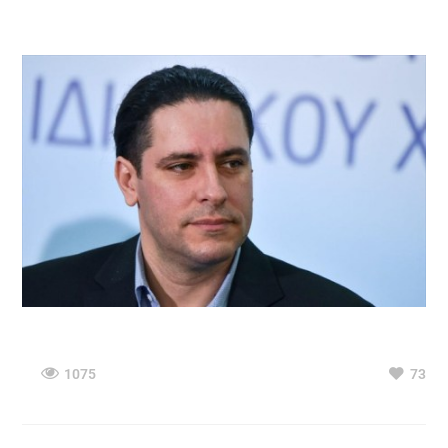
1075
73