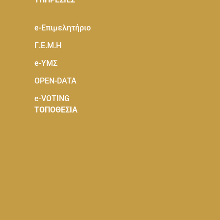
e-Eπιμελητήριο
Γ.Ε.Μ.Η
e-ΥΜΣ
OPEN-DATA
e-VOTING
ΤΟΠΟΘΕΣΙΑ