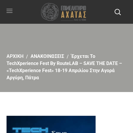
ΑΡΧΙΚΗ
ΑΝΑΚΟΙΝΩΣΕΙΣ
Έρχεται Το
TechXperience Fest By RouteLAB – SAVE THE DATE –
«TechXperience Fest» 18-19 Απριλίου Στην Αγορά
Αργύρη, Πάτρα