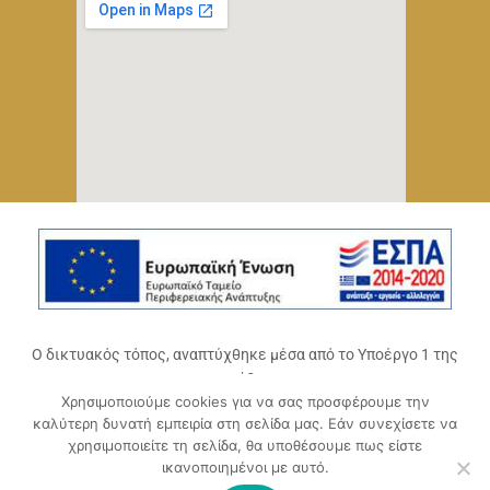
Ο δικτυακός τόπος, αναπτύχθηκε μέσα από το Υποέργο 1 της
πράξης
Χρησιμοποιούμε cookies για να σας προσφέρουμε την
«Ψηφιακό Οικοσύστημα Επιχειρηματικότητας του
καλύτερη δυνατή εμπειρία στη σελίδα μας. Εάν συνεχίσετε να
Επιμελητηρίου Αχαΐας» (ΟΠΣ 5045300)
,
χρησιμοποιείτε τη σελίδα, θα υποθέσουμε πως είστε
Επιχειρησιακό Πρόγραμμα «Δυτική Ελλάδα 2014-2020».
ικανοποιημένοι με αυτό.
Συγχρηματοδοτείται από την Ευρωπαϊκή Ένωση (Ευρωπαϊκό