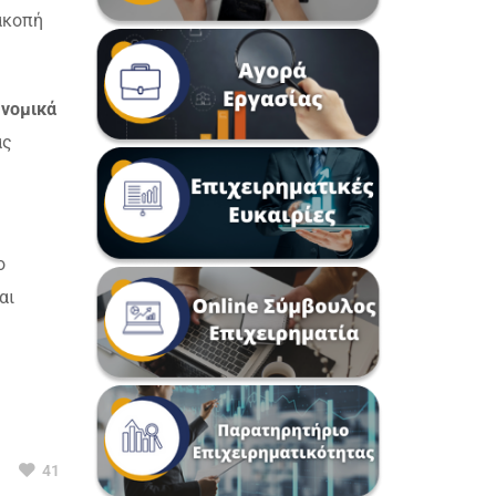
ακοπή
 νομικά
ας
ο
αι
41