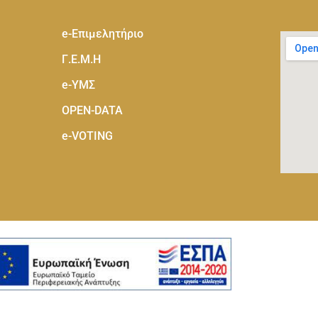
e-Eπιμελητήριο
Γ.Ε.Μ.Η
e-ΥΜΣ
OPEN-DATA
e-VOTING