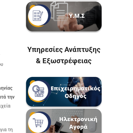
Υπηρεσίες Ανάπτυξης
ν
& Εξωστρέφειας
ου
μηνίας
ατά την
ιχεία
για τη