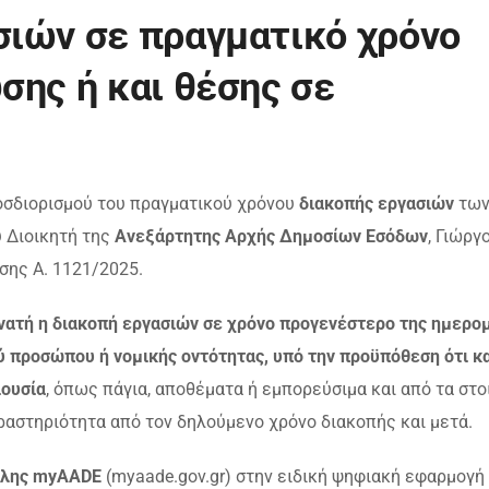
σιών σε πραγματικό χρόνο
σης ή και θέσης σε
ροσδιορισμού του πραγματικού χρόνου
διακοπής εργασιών
τω
υ Διοικητή της
Ανεξάρτητης Αρχής Δημοσίων Εσόδων
, Γιώργ
ασης Α. 1121/2025.
υνατή η διακοπή εργασιών σε χρόνο προγενέστερο της ημερο
ού προσώπου ή νομικής οντότητας, υπό την προϋπόθεση ότι κ
ιουσία
, όπως πάγια, αποθέματα ή εμπορεύσιμα και από τα στο
δραστηριότητα από τον δηλούμενο χρόνο διακοπής και μετά.
πύλης myAADE
(myaade.gov.gr) στην ειδική ψηφιακή εφαρμογή 