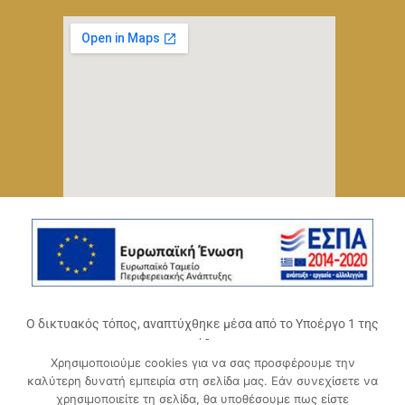
Ο δικτυακός τόπος, αναπτύχθηκε μέσα από το Υποέργο 1 της
πράξης
Χρησιμοποιούμε cookies για να σας προσφέρουμε την
«Ψηφιακό Οικοσύστημα Επιχειρηματικότητας του
καλύτερη δυνατή εμπειρία στη σελίδα μας. Εάν συνεχίσετε να
Επιμελητηρίου Αχαΐας» (ΟΠΣ 5045300)
,
χρησιμοποιείτε τη σελίδα, θα υποθέσουμε πως είστε
Επιχειρησιακό Πρόγραμμα «Δυτική Ελλάδα 2014-2020».