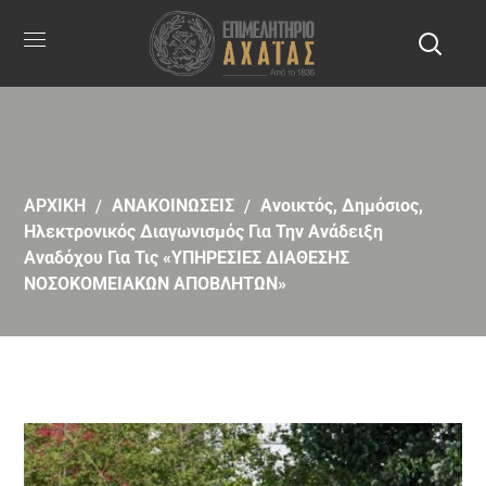
ΑΡΧΙΚΗ
ΑΝΑΚΟΙΝΩΣΕΙΣ
Ανοικτός, Δημόσιος,
Ηλεκτρονικός Διαγωνισμός Για Την Ανάδειξη
Αναδόχου Για Τις «ΥΠΗΡΕΣΙΕΣ ΔΙΑΘΕΣΗΣ
ΝΟΣΟΚΟΜΕΙΑΚΩΝ ΑΠΟΒΛΗΤΩΝ»