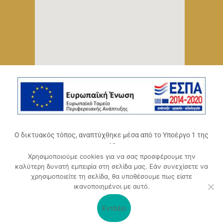
Ο δικτυακός τόπος, αναπτύχθηκε μέσα από το Υποέργο 1 της
πράξης
Χρησιμοποιούμε cookies για να σας προσφέρουμε την
«Ψηφιακό Οικοσύστημα Επιχειρηματικότητας του
καλύτερη δυνατή εμπειρία στη σελίδα μας. Εάν συνεχίσετε να
Επιμελητηρίου Αχαΐας» (ΟΠΣ 5045300)
,
χρησιμοποιείτε τη σελίδα, θα υποθέσουμε πως είστε
Επιχειρησιακό Πρόγραμμα «Δυτική Ελλάδα 2014-2020».
ικανοποιημένοι με αυτό.
Συγχρηματοδοτείται από την Ευρωπαϊκή Ένωση (Ευρωπαϊκό
Ταμείο Περιφερειακής Ανάπτυξης ΕΤΠΑ) και από εθνικούς
Εντάξει
πόρους μέσω του ΠΔΕ.