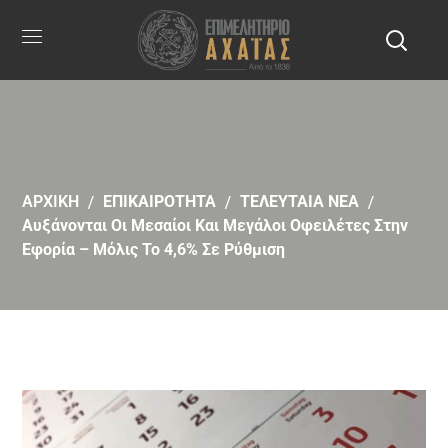
ΑΡΧΙΚΗ
ΕΠΙΚΑΙΡΟΤΗΤΑ
ΤΕΛΕΥΤΑΙΑ ΝΕΑ
Αυξάνονται Οι Μεσαίοι Και Μεγάλοι Οφειλέτες Στην
Εφορία – Mόλις Το 4,6% Σε Ρύθμιση