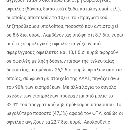
αγγίζουν τα 24,3 δισ. ευρώ και οι μη φορολογικές
οφειλές (δάνεια, δικαστικά έξοδα, καταλογισμοί κτλ.),
οι οποίες αποτελούν το 10,6% του πραγματικού
ληξιπρόθεσμου υπολοίπου, ποσοστό που αντιστοιχεί
σε 8,6 δισ. ευρώ. Λαμβάνοντας υπόψη ότι 8,7 δισ. ευρώ
από τις φορολογικές οφειλές πηγάζουν από
αφερέγγυους οφειλέτες και 13,1 δισ. ευρώ αφορούν
σε οφειλές με λήξη δόσεων πέραν της τελευταίας
δεκαετίας, απομένουν 26,2 δισ. ευρώ οφειλών από τις
οποίες, σύμφωνα με στοιχεία της ΑΑΔΕ, πηγάζει άνω
του 90% των εισπράξεων. Με άλλα λόγια το σύνολο
σχεδόν των εισπράξεων προέρχεται από μόλις το
32,4% του πραγματικού ληξιπρόθεσμου υπολοίπου .Το
μεγαλύτερο ποσοστό (47,3%) αφορά τον ΦΠΑ, καθώς οι
οφειλές αγγίζουν τα 22,7 δισ. ευρώ. Ακολουθεί ο