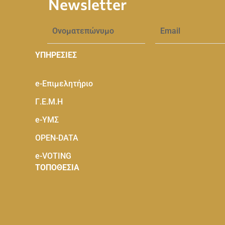
Ώρες κοινού Δευτέρα -
Παρασκευή : 08:00-14:00
Copyright ©
2026
Powered by
Knowledge A.E
Newsletter
ΥΠΗΡΕΣΙΕΣ
e-Eπιμελητήριο
Γ.Ε.Μ.Η
e-ΥΜΣ