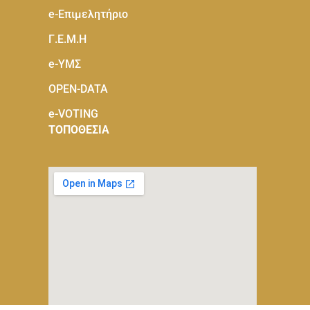
e-Eπιμελητήριο
Γ.Ε.Μ.Η
e-ΥΜΣ
OPEN-DATA
e-VOTING
ΤΟΠΟΘΕΣΙΑ