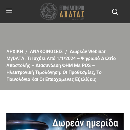
ΑΡΧΙΚΗ
ΑΝΑΚΟΙΝΩΣΕΙΣ
Δωρεάν Webinar
MyDATA: Τι Ισχύει Από 1/1/2024 – Ψηφιακό Δελτίο
Αποστολής – Διασύνδεση ΦΗΜ Με POS –
Ηλεκτρονική Τιμολόγηση: Οι Προθεσμίες, Το
Ποινολόγιο Και Οι Επερχόμενες Εξελίξεις